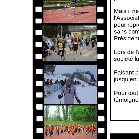
Mais il n
l'Associa
pour rep
sans comp
Président
Lors de 
société
l
Faisant p
jusqu'en 
Pour tout
témoigner