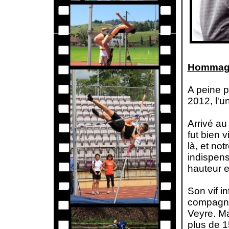
Hommage 
A peine p
2012, l'u
Arrivé au
fut bien 
là, et no
indispens
hauteur 
Son vif in
compagnie
Veyre. Ma
plus de 1