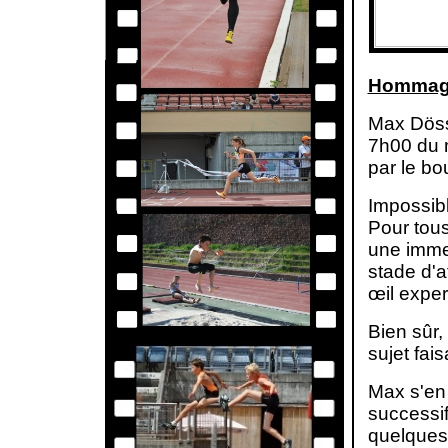
Hommag
Max Döss
7h00 du m
par le bo
Impossibl
Pour tous
une immen
stade d'a
œil exper
Bien sûr,
sujet fai
Max s'en 
successif
quelques 