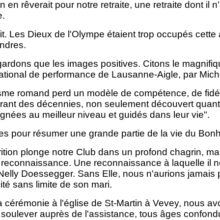
en rêverait pour notre retraite, une retraite dont il n'
e.
fit. Les Dieux de l'Olympe étaient trop occupés cette
ndres.
ardons que les images positives. Citons le magnifiq
tional de performance de Lausanne-Aigle, par Miche
isme romand perd un modèle de compétence, de fidéli
ant des décennies, non seulement découvert quantit
ées au meilleur niveau et guidés dans leur vie".
nes pour résumer une grande partie de la vie du Bo
ition plonge notre Club dans un profond chagrin, m
reconnaissance. Une reconnaissance à laquelle il ne
elly Doessegger. Sans Elle, nous n'aurions jamais p
lité sans limite de son mari.
a cérémonie à l'église de St-Martin à Vevey, nous a
u soulever auprès de l'assistance, tous âges confo