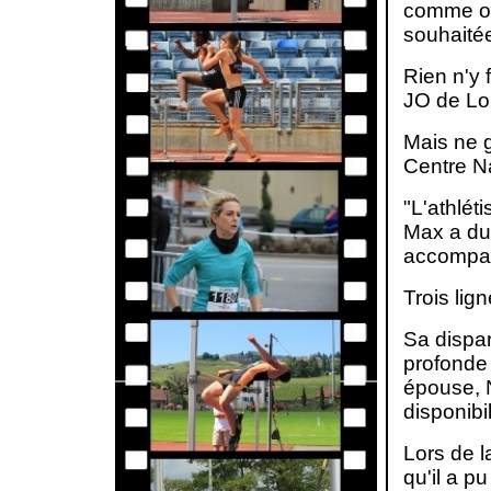
comme on 
souhaité
Rien n'y 
JO de Lo
Mais ne g
Centre Na
"L'athlét
Max a dur
accompagn
Trois lig
Sa dispar
profonde 
épouse, N
disponibi
Lors de l
qu'il a p