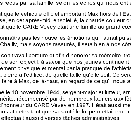
reçus par sa famille, selon les échos qui nous ont 
 que le véhicule officiel emportant Max hors de l'Es
se, en cet après-midi ensoleillé, la chaude couleur or
ait que le CARE Vevey était une famille au grand cœ
nnaîtra pas les nouvelles émotions qu'il aurait pu se
Chailly, mais soyons rassurés, il sera bien à nos côt
son travail perdure et afin d'honorer sa mémoire, tr
 de son objectif, à savoir que nos jeunes continuent
ement physique et mental par la pratique de l'athl
pierre à l'édifice, de quelle taille qu'elle soit. Ce s
 faire à Max, de là-haut, en regard de ce qu'il nous a
é le 10 novembre 1944, sergent-major et lutteur, arriv
émérite, récompensé par de nombreux lauriers aux f
honneur du CARE Vevey en 1987. Il était aussi memb
nos athlètes tant que sa santé le lui permettait encor
t effectuait aussi diverses tâches administratives.