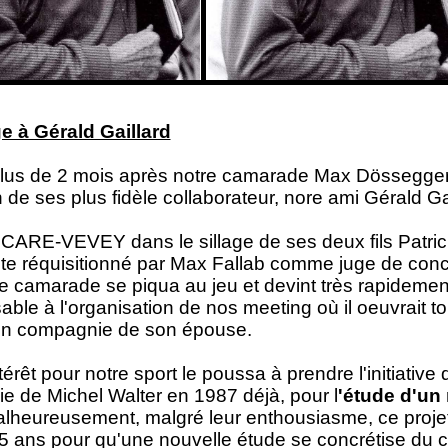
à Gérald Gaillard
lus de 2 mois après notre camarade Max Dössegger, 
n de ses plus fidèle collaborateur, nore ami Gérald Gai
 CARE-VEVEY dans le sillage de ses deux fils Patri
vite réquisitionné par Max Fallab comme juge de conc
tre camarade se piqua au jeu et devint très rapidemen
able à l'organisation de nos meeting où il oeuvrait t
en compagnie de son épouse.
térêt pour notre sport le poussa à prendre l'initiative
 de Michel Walter en 1987 déjà, pour l
'étude d'un
lheureusement, malgré leur enthousiasme, ce projet ne
5 ans pour qu'une nouvelle étude se concrétise du 