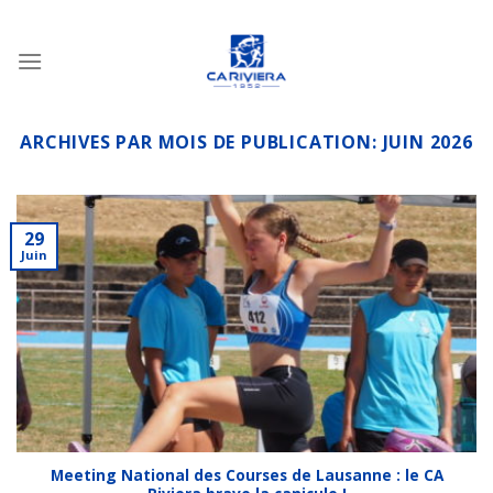
Passer
au
contenu
ARCHIVES PAR MOIS DE PUBLICATION:
JUIN 2026
29
Juin
Meeting National des Courses de Lausanne : le CA