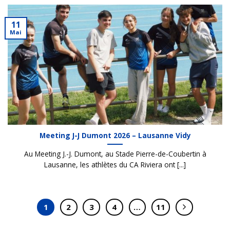
11
Mai
Meeting J-J Dumont 2026 – Lausanne Vidy
Au Meeting J.-J. Dumont, au Stade Pierre-de-Coubertin à
Lausanne, les athlètes du CA Riviera ont [...]
1
2
3
4
…
11