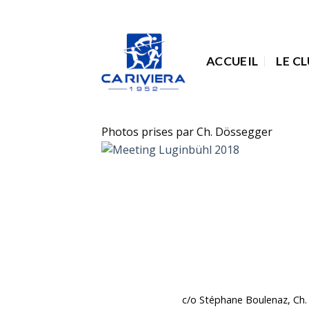
Passer
au
contenu
ACCUEIL
LE C
Photos prises par Ch. Dössegger
c/o Stéphane Boulenaz, Ch. 