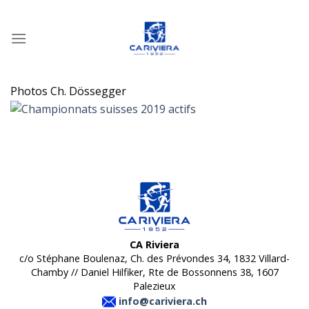
Passer
au
contenu
Photos Ch. Dössegger
CA Riviera
c/o Stéphane Boulenaz, Ch. des Prévondes 34, 1832 Villard-
Chamby // Daniel Hilfiker, Rte de Bossonnens 38, 1607
Palezieux
info@cariviera.ch