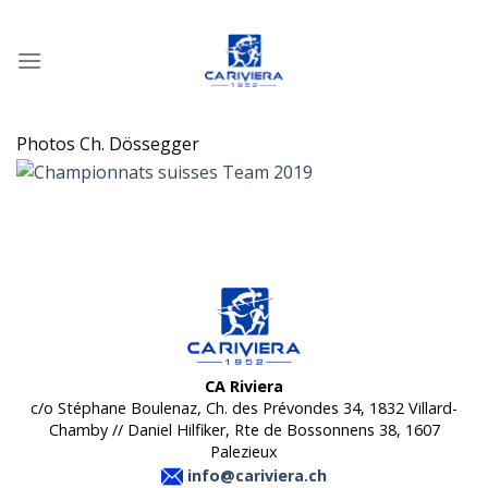
Passer
au
contenu
Photos Ch. Dössegger
CA Riviera
c/o Stéphane Boulenaz, Ch. des Prévondes 34, 1832 Villard-
Chamby // Daniel Hilfiker, Rte de Bossonnens 38, 1607
Palezieux
info@cariviera.ch