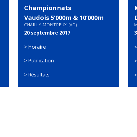
Championnats
Vaudois 5’000m & 10’000m
CHAILLY-MONTREUX (VD)
M
20 septembre 2017
3
> Horaire
>
> Publication
>
> Résultats
>