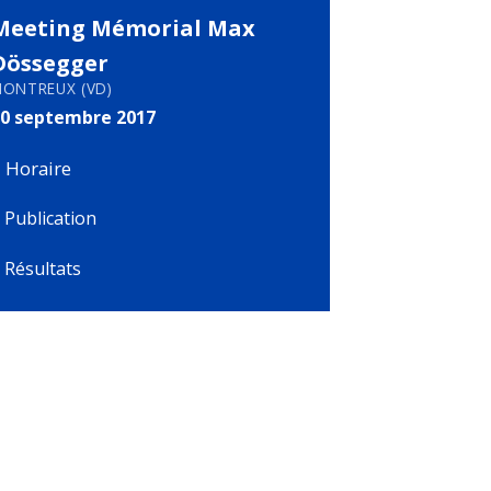
Meeting Mémorial Max
Dössegger
ONTREUX (VD)
0 septembre 2017
 Horaire
 Publication
 Résultats