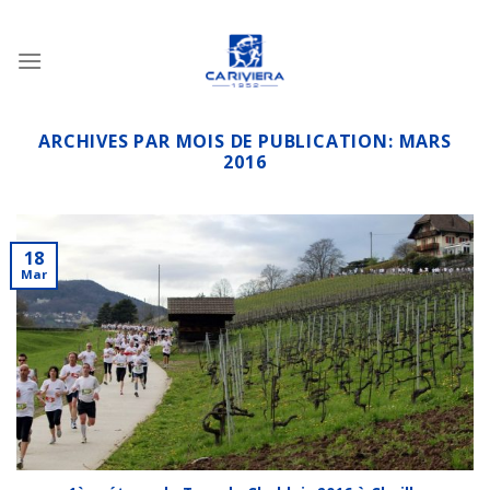
Passer
au
contenu
ARCHIVES PAR MOIS DE PUBLICATION:
MARS
2016
18
Mar