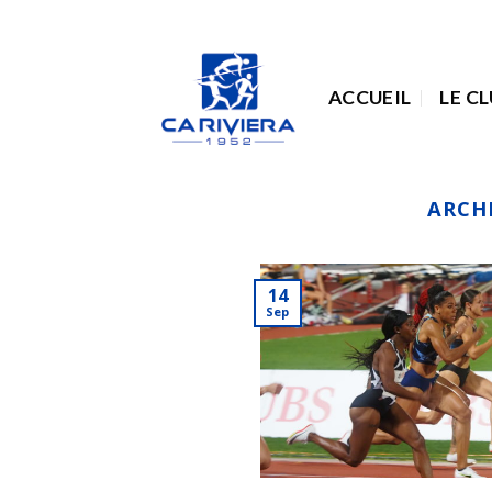
Passer
au
contenu
ACCUEIL
LE C
ARCH
14
Sep