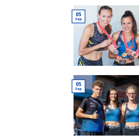
05
Sep
05
Sep