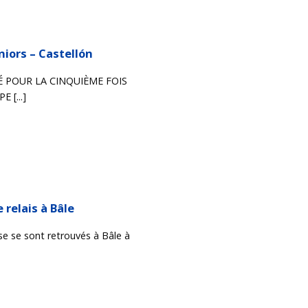
niors – Castellón
É POUR LA CINQUIÈME FOIS
 [...]
relais à Bâle
se se sont retrouvés à Bâle à