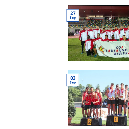
27
Sep
03
Sep