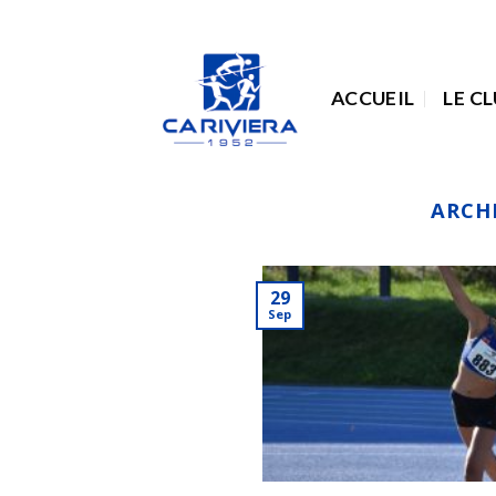
Passer
au
contenu
ACCUEIL
LE C
ARCH
29
Sep