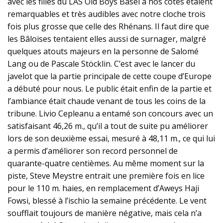
avec les filles du LAS Old Boys Basel à nos côtés étaient
remarquables et très audibles avec notre cloche trois
fois plus grosse que celle des Rhénans. Il faut dire que
les Bâloises tentaient elles aussi de surnager, malgré
quelques atouts majeurs en la personne de Salomé
Lang ou de Pascale Stöcklin. C’est avec le lancer du
javelot que la partie principale de cette coupe d’Europe
a débuté pour nous. Le public était enfin de la partie et
l’ambiance était chaude venant de tous les coins de la
tribune. Livio Cepleanu a entamé son concours avec un
satisfaisant 46,26 m., qu’il a tout de suite pu améliorer
lors de son deuxième essai, mesuré à 48,11 m., ce qui lui
a permis d’améliorer son record personnel de
quarante-quatre centièmes. Au même moment sur la
piste, Steve Meystre entrait une première fois en lice
pour le 110 m. haies, en remplacement d’Aweys Haji
Fowsi, blessé à l’ischio la semaine précédente. Le vent
soufflait toujours de manière négative, mais cela n’a