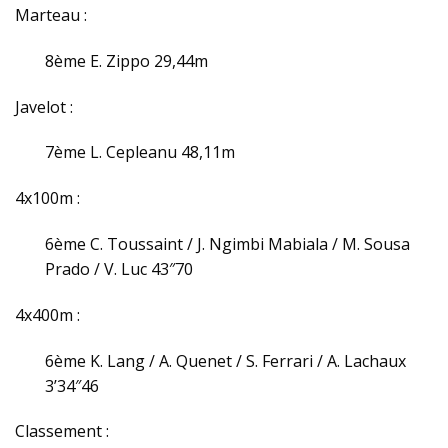
Marteau :
8ème E. Zippo 29,44m
Javelot :
7ème L. Cepleanu 48,11m
4x100m :
6ème C. Toussaint / J. Ngimbi Mabiala / M. Sousa
Prado / V. Luc 43″70
4x400m :
6ème K. Lang / A. Quenet / S. Ferrari / A. Lachaux
3’34″46
Classement :