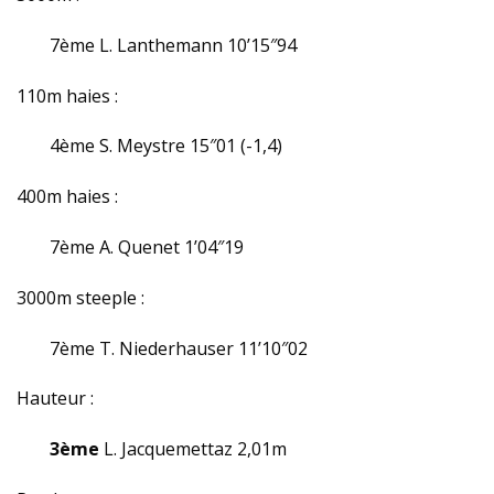
7ème L. Lanthemann 10’15″94
110m haies :
4ème S. Meystre 15″01 (-1,4)
400m haies :
7ème A. Quenet 1’04″19
3000m steeple :
7ème T. Niederhauser 11’10″02
Hauteur :
3ème
L. Jacquemettaz 2,01m