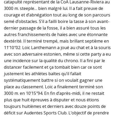
catapulté représentant de la CoA Lausanne-Riviera au
3000 m. steeple… bien malgré lui. Il a fait preuve de
courage et d’abnégation tout au long de son parcours
semé d’obstacles. S’il a failli boire la tasse à son avant-
dernier passage de la fosse, il a bien assuré tous les
autres franchissements de haies avec une étonnante
dextérité. Il terminé trempé, mais brillant septième en
11’10″02. Loïc Lanthemann a joué au chat et à la souris
avec son adversaire estonien, même si cette party a eu
une incidence sur la qualité du chrono. Il a fini par le
distancer facilement et ça tombait bien car ce sont
justement les athlètes baltes qu’il fallait
systématiquement battre si on voulait gagner une
place au classement. Loïc a finalement terminé son
3000 m. en 10’15″94. En fin d’après-midi, il ne restait
plus que huit épreuves à disputer et nous étions
toujours huitièmes et derniers avec douze points de
déficit sur Audentes Sports Club. L’objectif de prendre