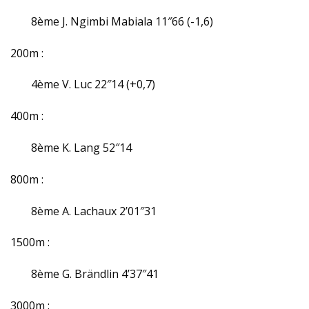
8ème J. Ngimbi Mabiala 11″66 (-1,6)
200m :
4ème V. Luc 22″14 (+0,7)
400m :
8ème K. Lang 52″14
800m :
8ème A. Lachaux 2’01″31
1500m :
8ème G. Brändlin 4’37″41
3000m :