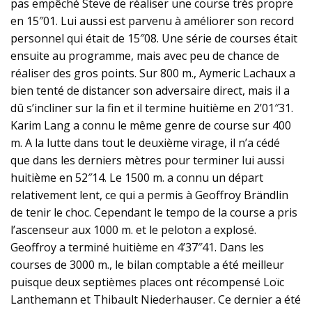
pas empêché Steve de réaliser une course très propre
en 15″01. Lui aussi est parvenu à améliorer son record
personnel qui était de 15″08. Une série de courses était
ensuite au programme, mais avec peu de chance de
réaliser des gros points. Sur 800 m., Aymeric Lachaux a
bien tenté de distancer son adversaire direct, mais il a
dû s’incliner sur la fin et il termine huitième en 2’01″31.
Karim Lang a connu le même genre de course sur 400
m. A la lutte dans tout le deuxième virage, il n’a cédé
que dans les derniers mètres pour terminer lui aussi
huitième en 52″14. Le 1500 m. a connu un départ
relativement lent, ce qui a permis à Geoffroy Brändlin
de tenir le choc. Cependant le tempo de la course a pris
l’ascenseur aux 1000 m. et le peloton a explosé.
Geoffroy a terminé huitième en 4’37″41. Dans les
courses de 3000 m., le bilan comptable a été meilleur
puisque deux septièmes places ont récompensé Loïc
Lanthemann et Thibault Niederhauser. Ce dernier a été