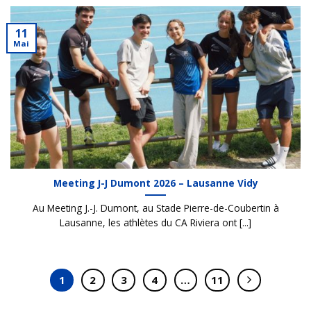
11
Mai
Meeting J-J Dumont 2026 – Lausanne Vidy
Au Meeting J.-J. Dumont, au Stade Pierre-de-Coubertin à
Lausanne, les athlètes du CA Riviera ont [...]
1
2
3
4
…
11