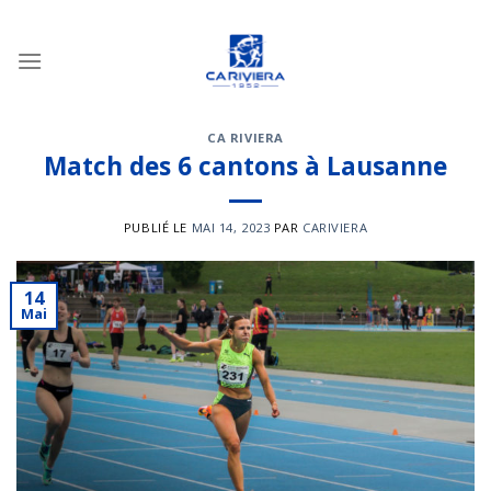
Passer
au
contenu
CA RIVIERA
Match des 6 cantons à Lausanne
PUBLIÉ LE
MAI 14, 2023
PAR
CARIVIERA
14
Mai