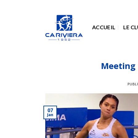
Passer
au
contenu
ACCUEIL
LE C
Meeting 
PUBL
07
Jan