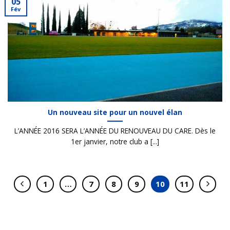
05
Fév
Un nouveau site pour un nouvel élan
L’ANNÉE 2016 SERA L’ANNÉE DU RENOUVEAU DU CARE. Dès le
1er janvier, notre club a [...]
1
…
7
8
9
10
11