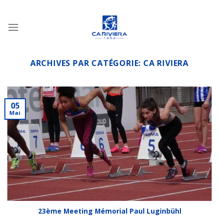
Passer
au
contenu
ARCHIVES PAR CATÉGORIE:
CA RIVIERA
05
Mai
23ème Meeting Mémorial Paul Luginbühl