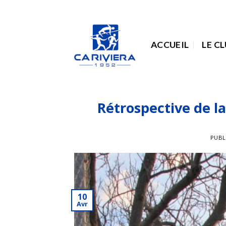
Passer
au
contenu
ACCUEIL
LE C
Rétrospective de l
PUBL
10
Avr