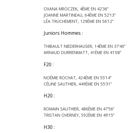
OXANA MROCZEK, 4ÈME EN 42’36’’
JOANNE MARTINEAU, 64ÈME EN 52’13’’
LÉA TRUCHEMENT, 129ÈME EN 56’12’’
Juniors Hommes :
THIBAULT NIEDERHAUSER, 14ÈME EN 37’40’’
ARNAUD DURRENMATT, 41ÈME EN 41‘08‘‘
F20 :
NOÉMIE ROCHAT, 424ÈME EN 55’14’’
CÉLINE SAUTHIER, 449ÈME EN 55’31’’
H20 :
ROMAIN SAUTHIER, 486ÈME EN 47’56’’
TRISTAN OVERNEY, 592ÈME EN 49’15’’
H30 :