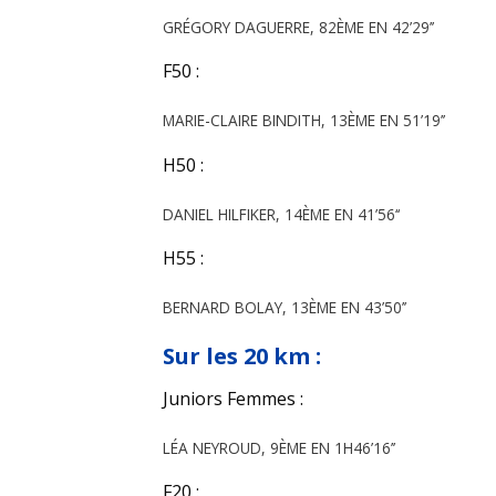
GRÉGORY DAGUERRE, 82ÈME EN 42’29’’
F50 :
MARIE-CLAIRE BINDITH, 13ÈME EN 51’19’’
H50 :
DANIEL HILFIKER, 14ÈME EN 41’56‘‘
H55 :
BERNARD BOLAY, 13ÈME EN 43’50’’
Sur les 20 km :
Juniors Femmes :
LÉA NEYROUD, 9ÈME EN 1H46’16’’
F20 :