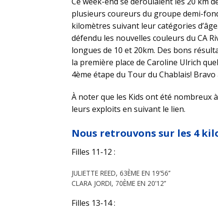
Ce week-end se déroulaient les 20 km de
plusieurs coureurs du groupe demi-fond s
kilomètres suivant leur catégories d’âge
défendu les nouvelles couleurs du CA Ri
longues de 10 et 20km. Des bons résulta
la première place de Caroline Ulrich quel
4ème étape du Tour du Chablais! Bravo à
À noter que les Kids ont été nombreux à
leurs exploits en suivant le lien.
Nous retrouvons sur les 4 kil
Filles 11-12 :
JULIETTE REED, 63ÈME EN 19’56’’
CLARA JORDI, 70ÈME EN 20’12’’
Filles 13-14 :