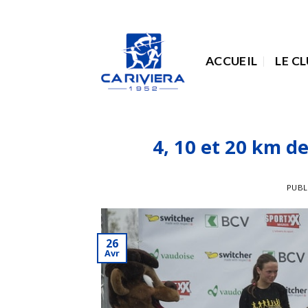
Passer
au
contenu
ACCUEIL
LE C
4, 10 et 20 km de
PUBL
26
Avr