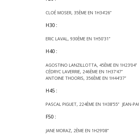
CLOÉ MOSER, 35ÈME EN 1H34’26’’
H30 :
ERIC LAVAL, 930ÈME EN 1H50’31’’
H40 :
AGOSTINO LANZILLOTTA, 45ÈME EN 1H23’04’’
CÉDRYC LAVERRIE, 246ÈME EN 1H37’47’’
ANTOINE THOORIS, 356ÈME EN 1H44’37’’
H45 :
PASCAL PIGUET, 224ÈME EN 1H38’55’’
JEAN-PA
F50 :
JANE MORAZ, 2ÈME EN 1H29’08’’