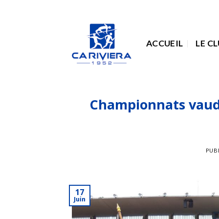
Passer
au
contenu
ACCUEIL
LE C
Championnats vaudo
PUB
17
Juin