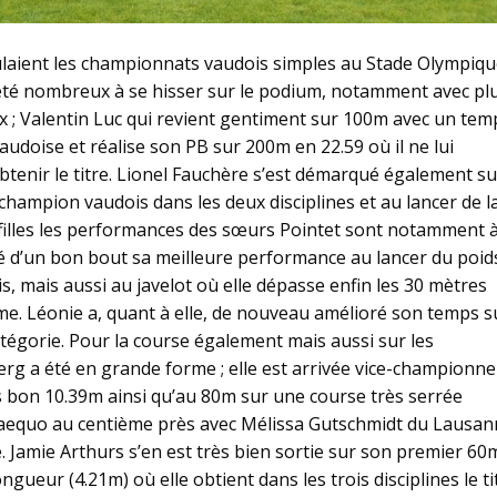
ulaient les championnats vaudois simples au Stade Olympiq
 été nombreux à se hisser sur le podium, notamment avec pl
ux ; Valentin Luc qui revient gentiment sur 100m avec un tem
audoise et réalise son PB sur 200m en 22.59 où il ne lui
enir le titre. Lionel Fauchère s’est démarqué également su
-champion vaudois dans les deux disciplines et au lancer de l
s filles les performances des sœurs Pointet sont notamment 
é d’un bon bout sa meilleure performance au lancer du poid
ois, mais aussi au javelot où elle dépasse enfin les 30 mètres
ème. Léonie a, quant à elle, de nouveau amélioré son temps s
tégorie. Pour la course également mais aussi sur les
g a été en grande forme ; elle est arrivée vice-championne
s bon 10.39m ainsi qu’au 80m sur une course très serrée
 ex-aequo au centième près avec Mélissa Gutschmidt du Lausan
e. Jamie Arthurs s’en est très bien sortie sur son premier 60
ngueur (4.21m) où elle obtient dans les trois disciplines le ti