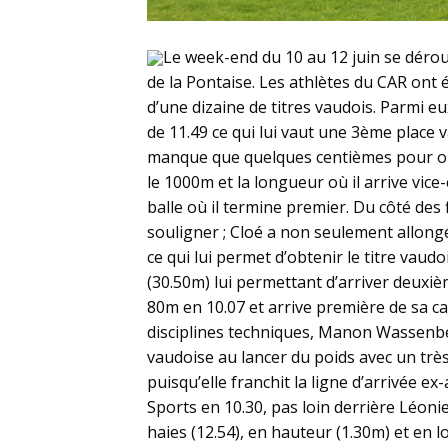
Le week-end du 10 au 12 juin se déro
de la Pontaise. Les athlètes du CAR ont
d’une dizaine de titres vaudois. Parmi e
de 11.49 ce qui lui vaut une 3ème place v
manque que quelques centièmes pour obt
le 1000m et la longueur où il arrive vice
balle où il termine premier. Du côté de
souligner ; Cloé a non seulement allong
ce qui lui permet d’obtenir le titre vaud
(30.50m) lui permettant d’arriver deuxi
80m en 10.07 et arrive première de sa ca
disciplines techniques, Manon Wassenber
vaudoise au lancer du poids avec un trè
puisqu’elle franchit la ligne d’arrivée
Sports en 10.30, pas loin derrière Léoni
haies (12.54), en hauteur (1.30m) et en lo