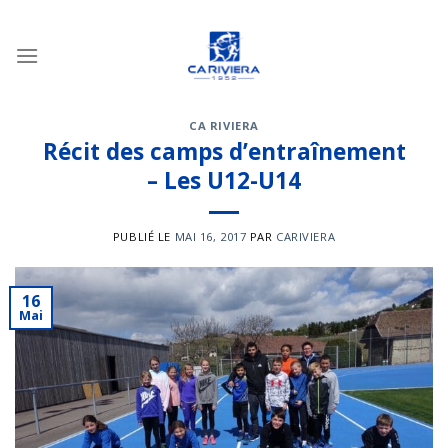
Passer
au
contenu
CA RIVIERA
Récit des camps d’entraînement
– Les U12-U14
PUBLIÉ LE
MAI 16, 2017
PAR
CARIVIERA
16
Mai