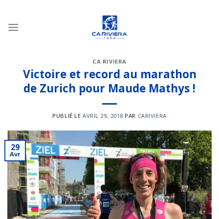
Passer
au
contenu
CA RIVIERA
Victoire et record au marathon
de Zurich pour Maude Mathys !
PUBLIÉ LE
AVRIL 29, 2018
PAR
CARIVIERA
29
Avr