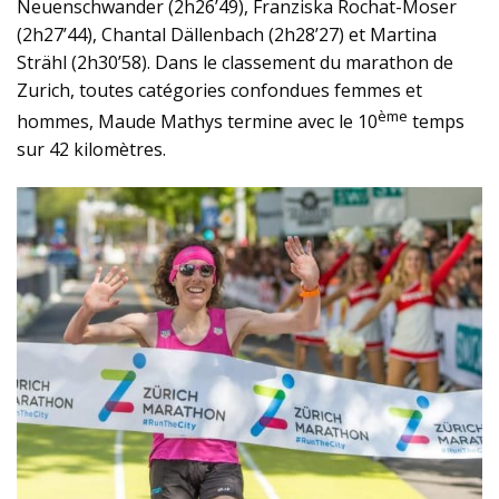
Neuenschwander (2h26’49), Franziska Rochat-Moser
(2h27’44), Chantal Dällenbach (2h28’27) et Martina
Strähl (2h30’58). Dans le classement du marathon de
Zurich, toutes catégories confondues femmes et
ème
hommes, Maude Mathys termine avec le 10
temps
sur 42 kilomètres.