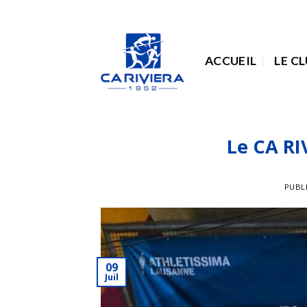
Passer
au
contenu
ACCUEIL
LE C
Le CA RI
PUBL
09
Juil