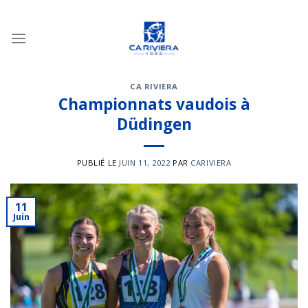
Passer
au
contenu
CA RIVIERA
Championnats vaudois à
Düdingen
PUBLIÉ LE
JUIN 11, 2022
PAR
CARIVIERA
11
Juin